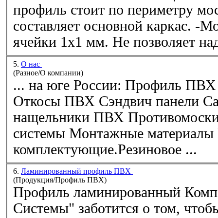
профиль
стоит по периметру москитной сетки и
составляет основной каркас. -Москитная сетка.Размер
ячейки 1х1 мм. Не позвол
5.
О нас
(Разное/О компании)
... на юге России:
Профиль
ПВХ
Откосы
ПВХ
Сэндвич панели Самоклеящиеся
нащельники
ПВХ
Противомоскитные (москитные)
системы Монтажные материалы Прочие
комплектующие.Резиновое ...
6.
Ламинированный профиль ПВХ
(Продукция/Профиль ПВХ)
Профиль
ламинированный Компания "Оконные
Системы" заботится о том, чтоб