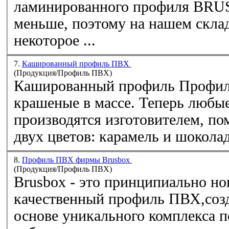
ламинированного профиля BRUSBOX были как можно
меньше, поэтому на нашем складе всегд
некоторое ...
7.
Кашированный профиль ПВХ
(Продукция/Профиль ПВХ)
Кашированный
профиль
Профи
крашеные в массе. Теперь любые элементы систем
производятся изготовителем, помимо бе
8.
Профиль ПВХ фирмы Brusbox
(Продукция/Профиль ПВХ)
Brusbox - это принципиально новая разработка -
качественный
профиль
ПВХ
,созда
основе уникального комплекса передовых 