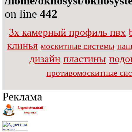
/home/oknosyst/oknosystem
on line
442
3х камерный профиль пвх
клинья
москитные системы
нащ
дизайн
пластины
подо
противомоскитные си
Реклама
Строительный
портал