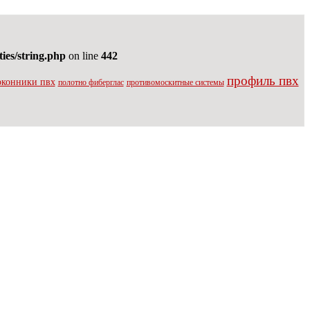
ties/string.php
on line
442
профиль пвх
оконники пвх
полотно фиберглас
противомоскитные системы