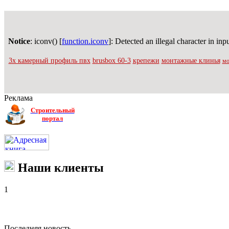
Notice
: iconv() [
function.iconv
]: Detected an illegal character in inp
3х камерный профиль пвх
brusbox 60-3
крепежи
монтажные клинья
мо
Реклама
Строительный
портал
Наши клиенты
1
Последняя новость