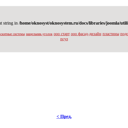
ut string in
/home/oknosyst/oknosystem.ru/docs/libraries/joomla/utili
ооо старт
ооо фасад-дизайн
пластины
под
скитные системы
нащельник-уголок
псул
< Пред.