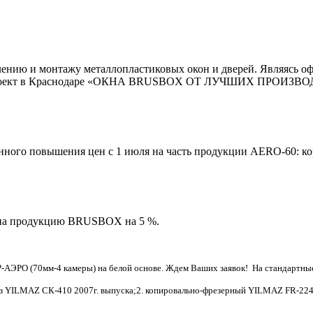
товлению и монтажу металлопластиковых окон и дверей. Являясь
й проект в Краснодаре «ОКНА BRUSBOX ОТ ЛУЧШИХ ПРОИЗВ
го повышения цен с 1 июля на часть продукции AERO-60: коро
ы на продукцию BRUSBOX на 5 %.
РО (70мм-4 камеры) на белой основе. Ждем Ваших заявок! На стандартные 
орез YILMAZ СК-410 2007г. выпуска;2. копировально-фрезерный YILMAZ FR-22